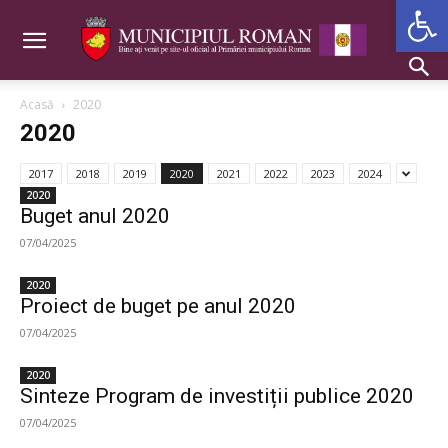
Deschide b
Acasă
2020
2020
2017
2018
2019
2020
2021
2022
2023
2024
2020
Buget anul 2020
07/04/2025
2020
Proiect de buget pe anul 2020
07/04/2025
2020
Sinteze Program de investiții publice 2020
07/04/2025